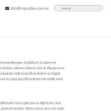
info@ropeable.com.au
o eiusmodtempor incididunt ut labore et
itation ullamco laboris nisi ut aliquip ex ea
luptate velit essecillum dolore eu fugiat
unt in culpa qui officia deserunt mollit anim
ollicitudin risus eget purus dignissim, non
pretium facilisis. Nulla varius arcu nec ante