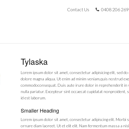
Contact Us
0408 206 269
Tylaska
Lorem ipsum dolor sit amet, consectetur adipisicing elit, sed d
dolore magna aliqua. Ut enim ad minim veniam,quis nostrud exerc
commodoconsequat. Duis aute irure dolor in reprehenderit in vo
nulla pariatur. Excepteur sint occaecat cupidatat nonproident, s
id est laborum.
Smaller Heading
Lorem ipsum dolor sit amet, consectetur adipiscing elit. Morbi s
ornare diam laoreet. Ut et elit elit. Nam fermentum massa a nisl 