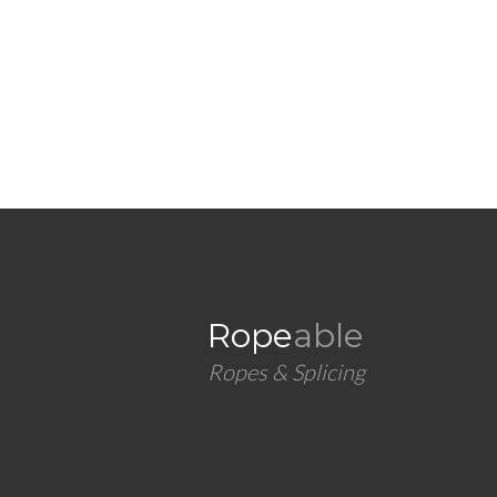
Rope
able
Ropes & Splicing