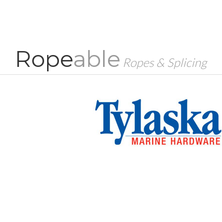
Rope
able
Ropes & Splicing