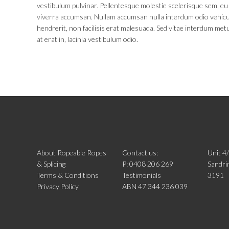
vestibulum pulvinar. Pellentesque molestie scelerisque sem, eu
viverra accumsan. Nullam accumsan nulla interdum odio vehic
hendrerit, non facilisis erat malesuada. Sed vitae interdum met
at erat in, lacinia vestibulum odio.
About Ropeable Ropes
Contact us:
Unit 4
& Splicing
P: 0408 206 269
Sandri
Terms & Conditions
Testimonials
3191
Privacy Policy
ABN 47 344 236 039