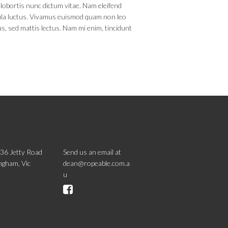
 lobortis nunc dictum vitae. Nam eleifend
ula luctus. Vivamus euismod quam non leo
us, sed mattis lectus. Nam mi enim, tincidunt
/36 Jetty Road
Send us an email at
ngham, Vic
dean@ropeable.com.a
u